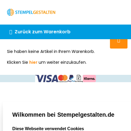
Chatbot
Chatten Sie 24/7 mit unserem
hilfreichen Chatbot
Kontakt
Zurück zum Warenkorb
+49 2038 0480 403
Sie haben keine Artikel in Ihrem Warenkorb.
Klicken Sie
hier
um weiter einzukaufen.
Wilkommen bei Stempelgestalten.de
select language
Diese Webseite verwendet Cookies