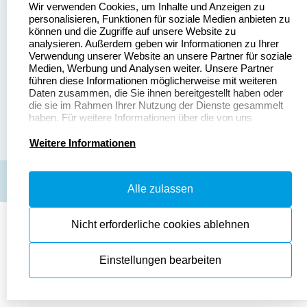
Wir verwenden Cookies, um Inhalte und Anzeigen zu
personalisieren, Funktionen für soziale Medien anbieten zu
können und die Zugriffe auf unsere Website zu
Dateivorgaben
Kontakt
analysieren. Außerdem geben wir Informationen zu Ihrer
Verwendung unserer Website an unsere Partner für soziale
Fragen & Antworten
Zahlung & Versand
Medien, Werbung und Analysen weiter. Unsere Partner
führen diese Informationen möglicherweise mit weiteren
Datenschutzerklärung
Widerruf & Rückgabe
Daten zusammen, die Sie ihnen bereitgestellt haben oder
die sie im Rahmen Ihrer Nutzung der Dienste gesammelt
Widerrufsrecht
haben. Für weitere Informationen über die von uns
erhobenen Daten verweisen wir Sie gerne auf unsere
Datenschutzerklärung.
Weitere Informationen
AGB
Disclaimer
Impressum
Cookies zurücksetzen
© Copyright 2026
Alle zulassen
Nicht erforderliche cookies ablehnen
Einstellungen bearbeiten