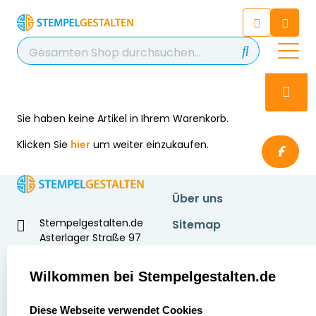
Chatbot
Chatten Sie 24/7 mit unserem
hilfreichen Chatbot
Kontakt
+49 2038 0480 403
Sie haben keine Artikel in Ihrem Warenkorb.
Klicken Sie
hier
um weiter einzukaufen.
Über uns
Stempelgestalten.de
Sitemap
Asterlager Straße 97
Alle
47228 Duisburg
Stempelinformationen
Deutschland
Wilkommen bei Stempelgestalten.de
select language
Diese Webseite verwendet Cookies