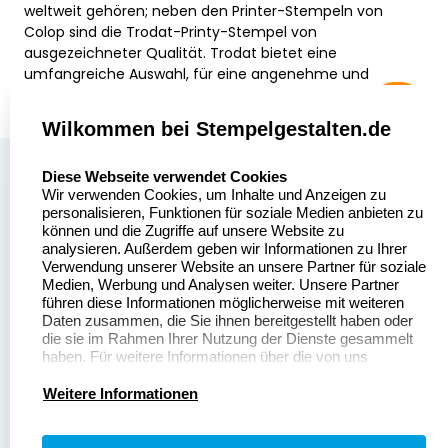
weltweit gehören; neben den Printer-Stempeln von
Colop sind die Trodat-Printy-Stempel von
ausgezeichneter Qualität. Trodat bietet eine
umfangreiche Auswahl, für eine angenehme und
praktische Handhabung.
Wilkommen bei Stempelgestalten.de
select language
Über uns
Diese Webseite verwendet Cookies
Wir verwenden Cookies, um Inhalte und Anzeigen zu
Stempelgestalten.de
Sitemap
personalisieren, Funktionen für soziale Medien anbieten zu
Asterlager Straße 97
können und die Zugriffe auf unsere Website zu
Alle
47228 Duisburg
analysieren. Außerdem geben wir Informationen zu Ihrer
Stempelinformationen
Verwendung unserer Website an unsere Partner für soziale
Deutschland
Medien, Werbung und Analysen weiter. Unsere Partner
führen diese Informationen möglicherweise mit weiteren
Daten zusammen, die Sie ihnen bereitgestellt haben oder
die sie im Rahmen Ihrer Nutzung der Dienste gesammelt
haben. Für weitere Informationen über die von uns
erhobenen Daten verweisen wir Sie gerne auf unsere
Dateivorgaben
Kontakt
Datenschutzerklärung.
Weitere Informationen
Fragen & Antworten
Zahlung & Versand