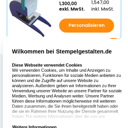
1,547,00
1,300,00
exkl. MwSt.
inkl. MwSt.
Personalisieren
Wilkommen bei Stempelgestalten.de
select language
Über uns
Diese Webseite verwendet Cookies
Wir verwenden Cookies, um Inhalte und Anzeigen zu
Stempelgestalten.de
Sitemap
personalisieren, Funktionen für soziale Medien anbieten zu
Asterlager Straße 97
können und die Zugriffe auf unsere Website zu
Alle
47228 Duisburg
analysieren. Außerdem geben wir Informationen zu Ihrer
Stempelinformationen
Verwendung unserer Website an unsere Partner für soziale
Deutschland
Medien, Werbung und Analysen weiter. Unsere Partner
führen diese Informationen möglicherweise mit weiteren
Daten zusammen, die Sie ihnen bereitgestellt haben oder
die sie im Rahmen Ihrer Nutzung der Dienste gesammelt
haben. Für weitere Informationen über die von uns
erhobenen Daten verweisen wir Sie gerne auf unsere
Dateivorgaben
Kontakt
Datenschutzerklärung.
Weitere Informationen