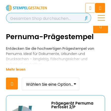
Chatten Sie 24/7 mit unserem
hilfreichen Chatbot
Kontakt
+49 2038 0480 403
Pernuma-Prägestempel
Entdecken Sie die hochwertigen Prägestempel von
Pernuma. Ideal für Dokumente, Urkunden und
Drucksachen – langlebig, fälschungssicher und
individuell gestaltbar.
Mehr lesen
Prägegerät Pernuma
Perfoset 2/P