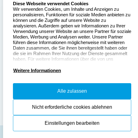
select language
Über uns
Diese Webseite verwendet Cookies
Wir verwenden Cookies, um Inhalte und Anzeigen zu
Stempelgestalten.de
Sitemap
personalisieren, Funktionen für soziale Medien anbieten zu
Asterlager Straße 97
können und die Zugriffe auf unsere Website zu
Alle
47228 Duisburg
analysieren. Außerdem geben wir Informationen zu Ihrer
Stempelinformationen
Verwendung unserer Website an unsere Partner für soziale
Deutschland
Medien, Werbung und Analysen weiter. Unsere Partner
führen diese Informationen möglicherweise mit weiteren
Daten zusammen, die Sie ihnen bereitgestellt haben oder
die sie im Rahmen Ihrer Nutzung der Dienste gesammelt
haben. Für weitere Informationen über die von uns
erhobenen Daten verweisen wir Sie gerne auf unsere
Dateivorgaben
Kontakt
Datenschutzerklärung.
Weitere Informationen
Fragen & Antworten
Zahlung & Versand
Alle zulassen
Datenschutzerklärung
Widerruf & Rückgabe
Widerrufsrecht
Nicht erforderliche cookies ablehnen
Einstellungen bearbeiten
AGB
Disclaimer
Impressum
Cookies zurücksetzen
© Copyright 2026