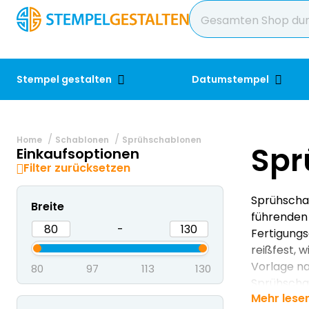
Stempel gestalten
Datumstempel
Home
Schablonen
Sprühschablonen
Spr
Einkaufsoptionen
Filter zurücksetzen
Sprühschab
Breite
führenden 
-
Fertigungs
reißfest, 
Vorlage na
80
97
113
130
Sprühscha
Mehr lese