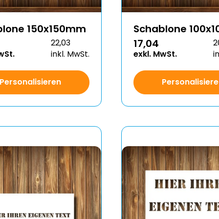
blone 150x150mm
Schablone 100x
17,04
22,03
2
wSt.
inkl. MwSt.
exkl. MwSt.
i
Personalisieren
Personalisier