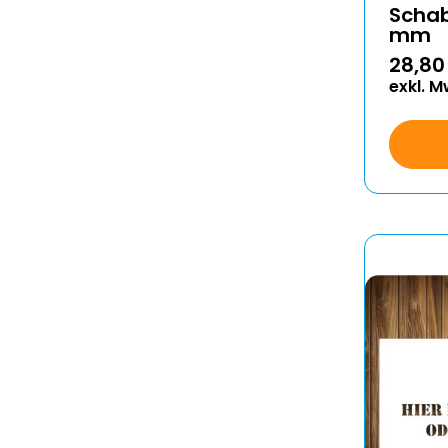
Schab
mm
28,80
exkl. M