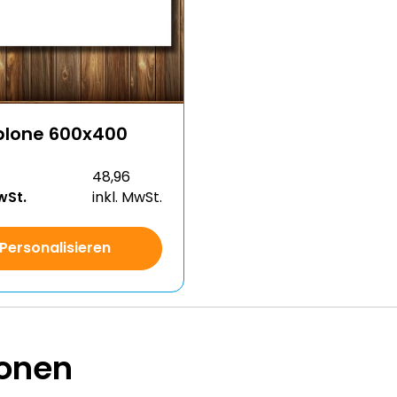
blone 600x400
48,96
wSt.
inkl. MwSt.
Personalisieren
onen