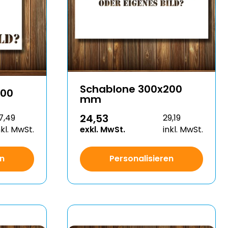
Schablone 300x200
200
mm
24,53
7,49
29,19
nkl. MwSt.
exkl. MwSt.
inkl. MwSt.
en
Personalisieren