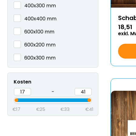
400x300 mm
Scha
400x400 mm
18,51
600x100 mm
exkl. M
600x200 mm
600x300 mm
Kosten
-
€17
€25
€33
€41