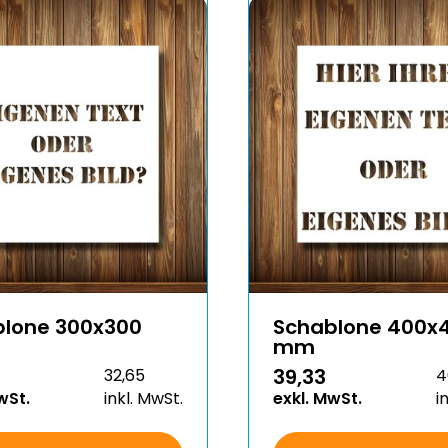
blone 300x300
Schablone 400x
mm
39,33
32,65
4
wSt.
inkl. MwSt.
exkl. MwSt.
i