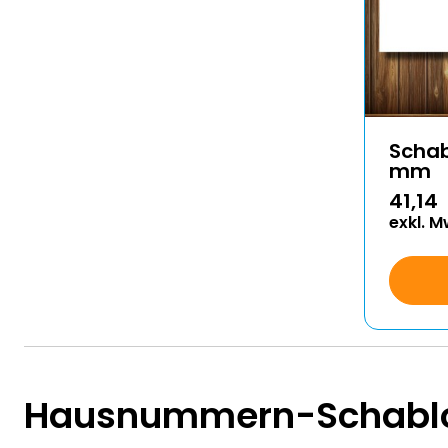
Scha
mm
41,14
exkl. M
Hausnummern-Schabl