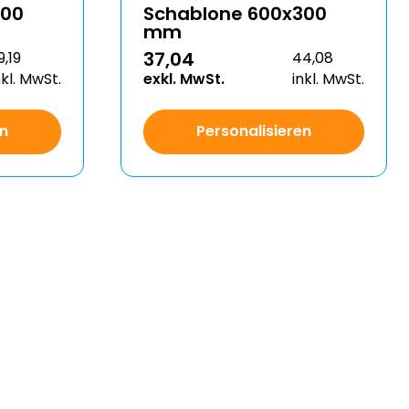
200
Schablone 600x300
mm
37,04
9,19
44,08
nkl. MwSt.
exkl. MwSt.
inkl. MwSt.
en
Personalisieren