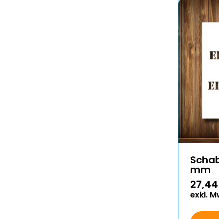
Scha
mm
27,44
exkl. M