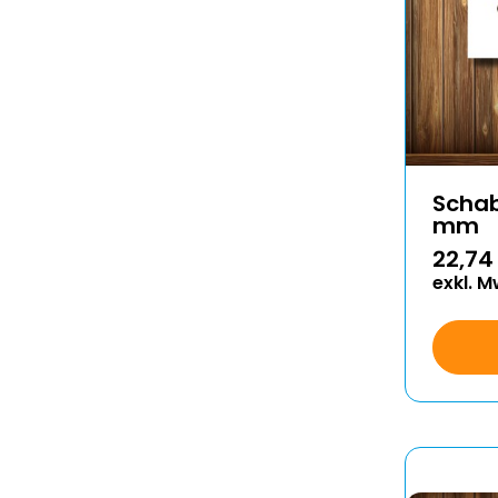
Schab
mm
22,74
exkl. M