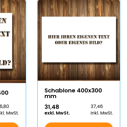
Schablone 400x300
400
mm
31,48
6,80
37,46
nkl. MwSt.
exkl. MwSt.
inkl. MwSt.