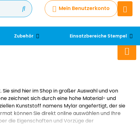
Mein Benutzerkonto
Chatbot
Chatten Sie 24/7 mit unserem
hilfreichen Chatbot
Zubehör
Einsatzbereiche Stempel
Kontakt
+49 2038 0480 403
. Sie sind hier im Shop in großer Auswahl und von
e zeichnet sich durch eine hohe Material- und
ellen Kunststoff namens Mylar angefertigt, der sie
ormat können Sie direkt online auswählen und Ihre
ber die Eigenschaften und Vorzüge der