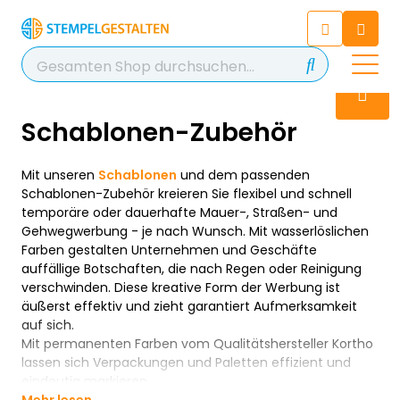
Chatten Sie 24/7 mit unserem
hilfreichen Chatbot
Kontakt
+49 2038 0480 403
Schablonen-Zubehör
Mit unseren
Schablonen
und dem passenden
Schablonen-Zubehör kreieren Sie flexibel und schnell
temporäre oder dauerhafte Mauer-, Straßen- und
Gehwegwerbung - je nach Wunsch. Mit wasserlöslichen
Farben gestalten Unternehmen und Geschäfte
auffällige Botschaften, die nach Regen oder Reinigung
verschwinden. Diese kreative Form der Werbung ist
äußerst effektiv und zieht garantiert Aufmerksamkeit
auf sich.
Mit permanenten Farben vom Qualitätshersteller Kortho
lassen sich Verpackungen und Paletten effizient und
eindeutig markieren.