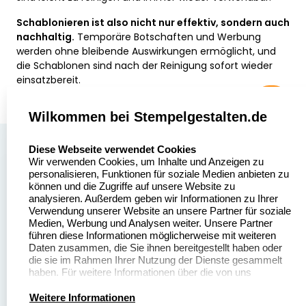
Schablonieren ist also nicht nur effektiv, sondern auch
nachhaltig.
Temporäre Botschaften und Werbung
werden ohne bleibende Auswirkungen ermöglicht, und
die Schablonen sind nach der Reinigung sofort wieder
einsatzbereit.
Wilkommen bei Stempelgestalten.de
select language
Über uns
Diese Webseite verwendet Cookies
Wir verwenden Cookies, um Inhalte und Anzeigen zu
Stempelgestalten.de
Sitemap
personalisieren, Funktionen für soziale Medien anbieten zu
Asterlager Straße 97
können und die Zugriffe auf unsere Website zu
Alle
47228 Duisburg
analysieren. Außerdem geben wir Informationen zu Ihrer
Stempelinformationen
Verwendung unserer Website an unsere Partner für soziale
Deutschland
Medien, Werbung und Analysen weiter. Unsere Partner
führen diese Informationen möglicherweise mit weiteren
Daten zusammen, die Sie ihnen bereitgestellt haben oder
die sie im Rahmen Ihrer Nutzung der Dienste gesammelt
haben. Für weitere Informationen über die von uns
erhobenen Daten verweisen wir Sie gerne auf unsere
Dateivorgaben
Kontakt
Datenschutzerklärung.
Weitere Informationen