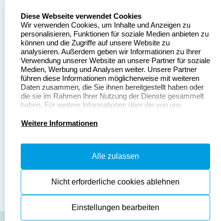
select language
Über uns
Diese Webseite verwendet Cookies
Wir verwenden Cookies, um Inhalte und Anzeigen zu
Stempelgestalten.de
Sitemap
personalisieren, Funktionen für soziale Medien anbieten zu
Asterlager Straße 97
können und die Zugriffe auf unsere Website zu
Alle
47228 Duisburg
analysieren. Außerdem geben wir Informationen zu Ihrer
Stempelinformationen
Verwendung unserer Website an unsere Partner für soziale
Deutschland
Medien, Werbung und Analysen weiter. Unsere Partner
führen diese Informationen möglicherweise mit weiteren
Daten zusammen, die Sie ihnen bereitgestellt haben oder
die sie im Rahmen Ihrer Nutzung der Dienste gesammelt
haben. Für weitere Informationen über die von uns
erhobenen Daten verweisen wir Sie gerne auf unsere
Dateivorgaben
Kontakt
Datenschutzerklärung.
Weitere Informationen
Fragen & Antworten
Zahlung & Versand
Alle zulassen
Datenschutzerklärung
Widerruf & Rückgabe
Widerrufsrecht
Nicht erforderliche cookies ablehnen
Einstellungen bearbeiten
AGB
Disclaimer
Impressum