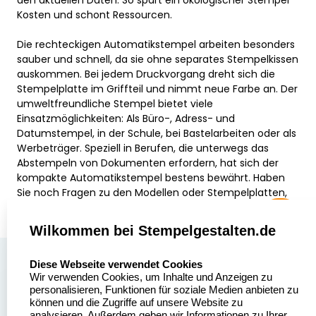
Kosten und schont Ressourcen.
Die rechteckigen Automatikstempel arbeiten besonders
sauber und schnell, da sie ohne separates Stempelkissen
auskommen. Bei jedem Druckvorgang dreht sich die
Stempelplatte im Griffteil und nimmt neue Farbe an. Der
umweltfreundliche Stempel bietet viele
Einsatzmöglichkeiten: Als Büro-, Adress- und
Datumstempel, in der Schule, bei Bastelarbeiten oder als
Werbeträger. Speziell in Berufen, die unterwegs das
Abstempeln von Dokumenten erfordern, hat sich der
kompakte Automatikstempel bestens bewährt. Haben
Sie noch Fragen zu den Modellen oder Stempelplatten,
berät
Stempelgestalten.de
Sie gern.
Wilkommen bei Stempelgestalten.de
select language
Über uns
Diese Webseite verwendet Cookies
Wir verwenden Cookies, um Inhalte und Anzeigen zu
Stempelgestalten.de
Sitemap
personalisieren, Funktionen für soziale Medien anbieten zu
Asterlager Straße 97
können und die Zugriffe auf unsere Website zu
Alle
47228 Duisburg
analysieren. Außerdem geben wir Informationen zu Ihrer