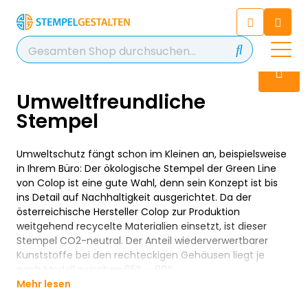
Chatten Sie 24/7 mit unserem
hilfreichen Chatbot
Kontakt
+49 2038 0480 403
Umweltfreundliche
Stempel
Umweltschutz fängt schon im Kleinen an, beispielsweise
in Ihrem Büro: Der ökologische Stempel der Green Line
von Colop ist eine gute Wahl, denn sein Konzept ist bis
ins Detail auf Nachhaltigkeit ausgerichtet. Da der
österreichische Hersteller Colop zur Produktion
weitgehend recycelte Materialien einsetzt, ist dieser
Stempel CO2-neutral. Der Anteil wiederverwertbarer
Kunststoffe bei den rechteckigen Gehäusen liegt je
nach Modell zwischen 65% - 80%.
Mehr lesen