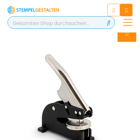
Chatten Sie 24/7 mit unserem
hilfreichen Chatbot
Kontakt
+49 2038 0480 403