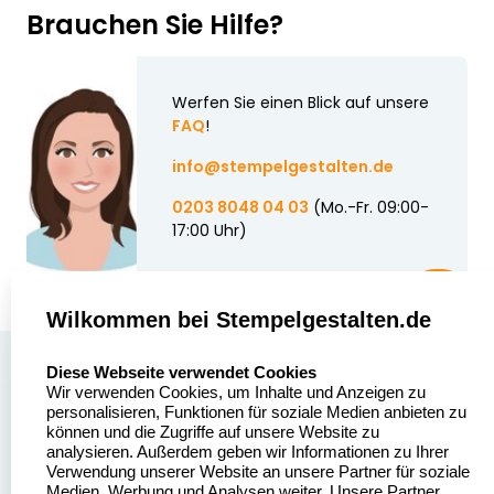
Brauchen Sie Hilfe?
Werfen Sie einen Blick auf unsere
FAQ
!
info@stempelgestalten.de
0203 8048 04 03
(Mo.-Fr. 09:00-
17:00 Uhr)
Wilkommen bei Stempelgestalten.de
select language
Über uns
Diese Webseite verwendet Cookies
Wir verwenden Cookies, um Inhalte und Anzeigen zu
Stempelgestalten.de
Sitemap
personalisieren, Funktionen für soziale Medien anbieten zu
Asterlager Straße 97
können und die Zugriffe auf unsere Website zu
Alle
47228 Duisburg
analysieren. Außerdem geben wir Informationen zu Ihrer
Stempelinformationen
Verwendung unserer Website an unsere Partner für soziale
Deutschland
Medien, Werbung und Analysen weiter. Unsere Partner