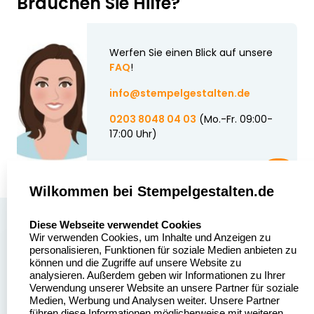
Brauchen Sie Hilfe?
Werfen Sie einen Blick auf unsere
FAQ
!
info@stempelgestalten.de
0203 8048 04 03
(Mo.-Fr. 09:00-
17:00 Uhr)
Wilkommen bei Stempelgestalten.de
select language
Über uns
Diese Webseite verwendet Cookies
Wir verwenden Cookies, um Inhalte und Anzeigen zu
Stempelgestalten.de
Sitemap
personalisieren, Funktionen für soziale Medien anbieten zu
Asterlager Straße 97
können und die Zugriffe auf unsere Website zu
Alle
47228 Duisburg
analysieren. Außerdem geben wir Informationen zu Ihrer
Stempelinformationen
Verwendung unserer Website an unsere Partner für soziale
Deutschland
Medien, Werbung und Analysen weiter. Unsere Partner
führen diese Informationen möglicherweise mit weiteren