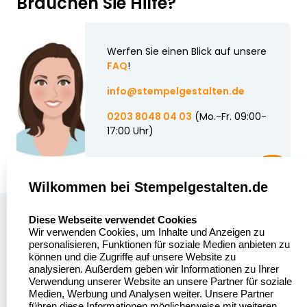
Brauchen Sie Hilfe?
Werfen Sie einen Blick auf unsere
FAQ
!
info@stempelgestalten.de
0203 8048 04 03
(Mo.-Fr. 09:00-
17:00 Uhr)
Wilkommen bei Stempelgestalten.de
select language
Über uns
Diese Webseite verwendet Cookies
Wir verwenden Cookies, um Inhalte und Anzeigen zu
Stempelgestalten.de
Sitemap
personalisieren, Funktionen für soziale Medien anbieten zu
Asterlager Straße 97
können und die Zugriffe auf unsere Website zu
Alle
47228 Duisburg
analysieren. Außerdem geben wir Informationen zu Ihrer
Stempelinformationen
Verwendung unserer Website an unsere Partner für soziale
Deutschland
Medien, Werbung und Analysen weiter. Unsere Partner
führen diese Informationen möglicherweise mit weiteren