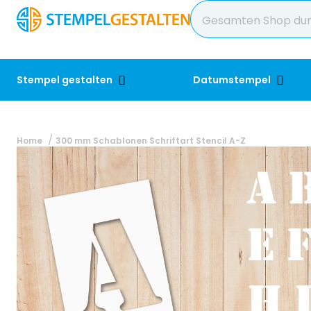
Stempel gestalten
Datumstempel
Home
300 mm Schablonen Schriftart Stencil A-Z