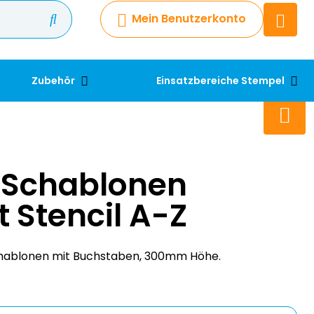
Mein Benutzerkonto
Chatbot
Chatten Sie 24/7 mit unserem
hilfreichen Chatbot
Zubehör
Einsatzbereiche Stempel
Kontakt
+49 2038 0480 403
Schablonen
t Stencil A-Z
chablonen mit Buchstaben, 300mm Höhe.