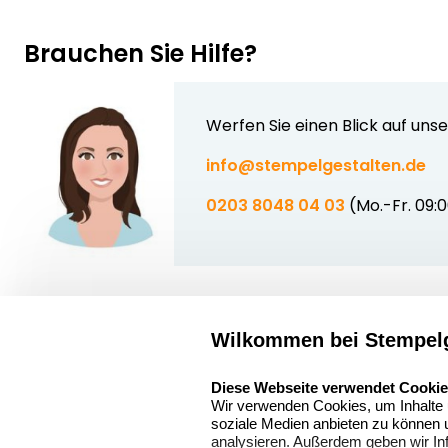
Brauchen Sie Hilfe?
Werfen Sie einen Blick auf uns
info@stempelgestalten.de
0203 8048 04 03
(Mo.-Fr. 09:
Wilkommen bei Stempelg
Über uns
select language
Sitemap
Stempelgestalten.de
Diese Webseite verwendet Cooki
Wir verwenden Cookies, um Inhalte u
Asterlager Straße
Alle
soziale Medien anbieten zu können u
97
Stempelinformati
analysieren. Außerdem geben wir In