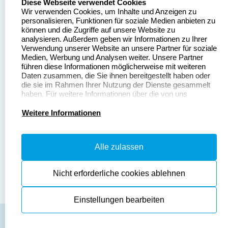
Diese Webseite verwendet Cookies
Wir verwenden Cookies, um Inhalte und Anzeigen zu
Stempelgestalten.de
Sitemap
personalisieren, Funktionen für soziale Medien anbieten zu
Asterlager Straße 97
können und die Zugriffe auf unsere Website zu
Alle
47228 Duisburg
analysieren. Außerdem geben wir Informationen zu Ihrer
Stempelinformationen
Verwendung unserer Website an unsere Partner für soziale
Deutschland
Medien, Werbung und Analysen weiter. Unsere Partner
führen diese Informationen möglicherweise mit weiteren
Daten zusammen, die Sie ihnen bereitgestellt haben oder
die sie im Rahmen Ihrer Nutzung der Dienste gesammelt
haben. Für weitere Informationen über die von uns
erhobenen Daten verweisen wir Sie gerne auf unsere
Dateivorgaben
Kontakt
Datenschutzerklärung.
Weitere Informationen
Fragen & Antworten
Zahlung & Versand
Alle zulassen
Datenschutzerklärung
Widerruf & Rückgabe
Widerrufsrecht
Nicht erforderliche cookies ablehnen
Einstellungen bearbeiten
AGB
Disclaimer
Impressum
Cookies zurücksetzen
© Copyright 2026