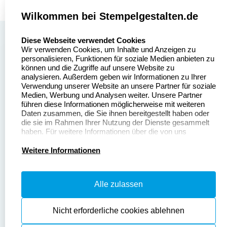
Wilkommen bei Stempelgestalten.de
select language
Über uns
Diese Webseite verwendet Cookies
Wir verwenden Cookies, um Inhalte und Anzeigen zu
Stempelgestalten.de
Sitemap
personalisieren, Funktionen für soziale Medien anbieten zu
Asterlager Straße 97
können und die Zugriffe auf unsere Website zu
Alle
47228 Duisburg
analysieren. Außerdem geben wir Informationen zu Ihrer
Stempelinformationen
Verwendung unserer Website an unsere Partner für soziale
Deutschland
Medien, Werbung und Analysen weiter. Unsere Partner
führen diese Informationen möglicherweise mit weiteren
Daten zusammen, die Sie ihnen bereitgestellt haben oder
die sie im Rahmen Ihrer Nutzung der Dienste gesammelt
haben. Für weitere Informationen über die von uns
erhobenen Daten verweisen wir Sie gerne auf unsere
Dateivorgaben
Kontakt
Datenschutzerklärung.
Weitere Informationen
Fragen & Antworten
Zahlung & Versand
Alle zulassen
Datenschutzerklärung
Widerruf & Rückgabe
Widerrufsrecht
Nicht erforderliche cookies ablehnen