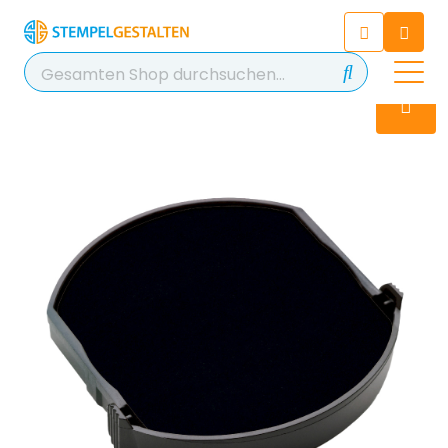
Chatten Sie 24/7 mit unserem
hilfreichen Chatbot
Kontakt
+49 2038 0480 403