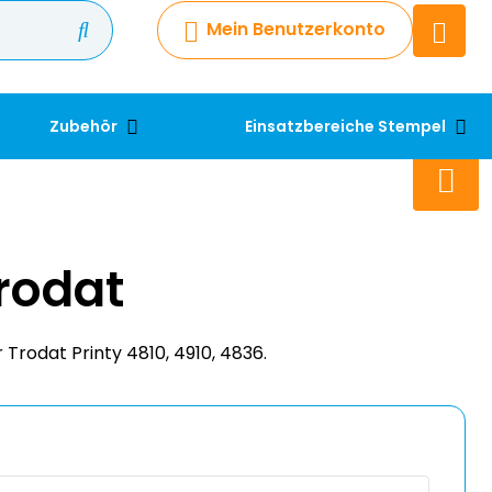
Mein Benutzerkonto
Chatbot
Chatten Sie 24/7 mit unserem
hilfreichen Chatbot
Zubehör
Einsatzbereiche Stempel
Kontakt
+49 2038 0480 403
rodat
 Trodat Printy 4810, 4910, 4836.