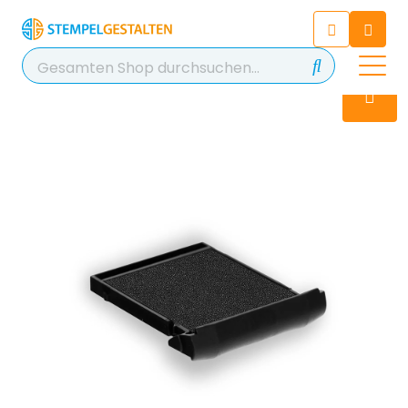
Chatten Sie 24/7 mit unserem
hilfreichen Chatbot
Kontakt
+49 2038 0480 403