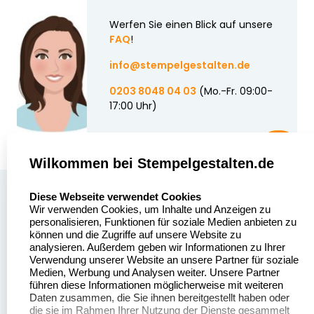
Werfen Sie einen Blick auf unsere
FAQ
!
info@stempelgestalten.de
0203 8048 04 03
(Mo.-Fr. 09:00-
17:00 Uhr)
Wilkommen bei Stempelgestalten.de
select language
Über uns
Diese Webseite verwendet Cookies
Wir verwenden Cookies, um Inhalte und Anzeigen zu
Stempelgestalten.de
Sitemap
personalisieren, Funktionen für soziale Medien anbieten zu
Asterlager Straße 97
können und die Zugriffe auf unsere Website zu
Alle
47228 Duisburg
analysieren. Außerdem geben wir Informationen zu Ihrer
Stempelinformationen
Verwendung unserer Website an unsere Partner für soziale
Deutschland
Medien, Werbung und Analysen weiter. Unsere Partner
führen diese Informationen möglicherweise mit weiteren
Daten zusammen, die Sie ihnen bereitgestellt haben oder
die sie im Rahmen Ihrer Nutzung der Dienste gesammelt