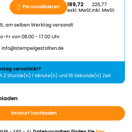
189,72
225,77
Personalisieren
exkl. MwSt.
inkl. MwSt.
llt, am selben Werktag versandt
-Fr von 08.00 - 17.00 Uhr
 info@stempelgestalten.de
ntag
verschickt?
ch
2 Stunde(n) 1 Minute(n) und 16 Sekunde(n) Zeit
hladen
Entwurf hochladen
BMP - EPS - AI.
Dateivorgaben finden Sie
hier