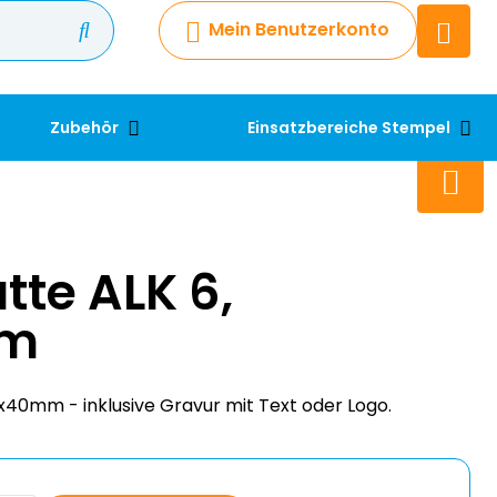
Mein Benutzerkonto
Chatbot
Chatten Sie 24/7 mit unserem
hilfreichen Chatbot
Zubehör
Einsatzbereiche Stempel
Kontakt
+49 2038 0480 403
tte ALK 6,
mm
x40mm - inklusive Gravur mit Text oder Logo.