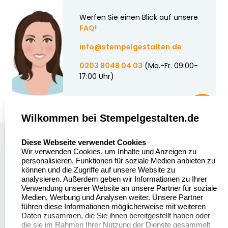
Werfen Sie einen Blick auf unsere
FAQ
!
info@stempelgestalten.de
0203 8048 04 03
(Mo.-Fr. 09:00-
17:00 Uhr)
Wilkommen bei Stempelgestalten.de
select language
Über uns
Diese Webseite verwendet Cookies
Wir verwenden Cookies, um Inhalte und Anzeigen zu
Stempelgestalten.de
Sitemap
personalisieren, Funktionen für soziale Medien anbieten zu
Asterlager Straße 97
können und die Zugriffe auf unsere Website zu
Alle
47228 Duisburg
analysieren. Außerdem geben wir Informationen zu Ihrer
Stempelinformationen
Verwendung unserer Website an unsere Partner für soziale
Deutschland
Medien, Werbung und Analysen weiter. Unsere Partner
führen diese Informationen möglicherweise mit weiteren
Daten zusammen, die Sie ihnen bereitgestellt haben oder
die sie im Rahmen Ihrer Nutzung der Dienste gesammelt