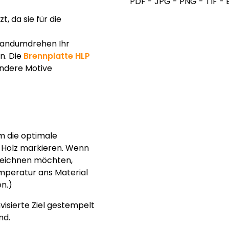
PDF - JPG - PNG - TIF - 
, da sie für die
Handumdrehen Ihr
n. Die
Brennplatte HLP
ndere Motive
m die optimale
 Holz markieren. Wenn
nnzeichnen möchten,
emperatur ans Material
en.)
visierte Ziel gestempelt
nd.