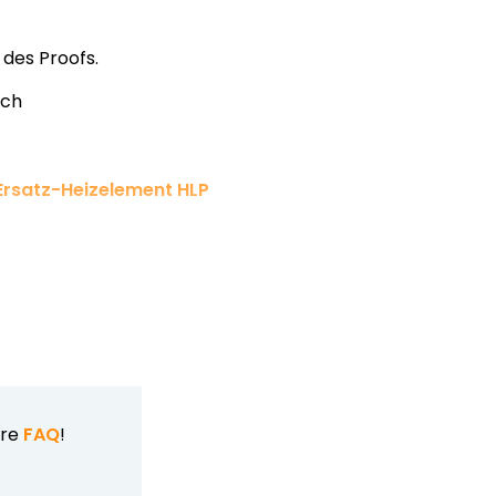
 des Proofs.
och
Ersatz-Heizelement HLP
ere
FAQ
!