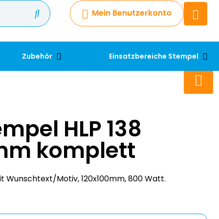
Mein Benutzerkonto
Chatbot
Chatten Sie 24/7 mit unserem
hilfreichen Chatbot
Zubehör
Einsatzbereiche Stempel
Kontakt
+49 2038 0480 403
mpel HLP 138
mm komplett
it Wunschtext/Motiv, 120x100mm, 800 Watt.