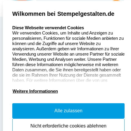
Wilkommen bei Stempelgestalten.de
select language
Über uns
Diese Webseite verwendet Cookies
Wir verwenden Cookies, um Inhalte und Anzeigen zu
Stempelgestalten.de
Sitemap
personalisieren, Funktionen für soziale Medien anbieten zu
Asterlager Straße 97
können und die Zugriffe auf unsere Website zu
Alle
47228 Duisburg
analysieren. Außerdem geben wir Informationen zu Ihrer
Stempelinformationen
Verwendung unserer Website an unsere Partner für soziale
Deutschland
Medien, Werbung und Analysen weiter. Unsere Partner
führen diese Informationen möglicherweise mit weiteren
Daten zusammen, die Sie ihnen bereitgestellt haben oder
die sie im Rahmen Ihrer Nutzung der Dienste gesammelt
haben. Für weitere Informationen über die von uns
erhobenen Daten verweisen wir Sie gerne auf unsere
Dateivorgaben
Kontakt
Datenschutzerklärung.
Weitere Informationen
Fragen & Antworten
Zahlung & Versand
Alle zulassen
Datenschutzerklärung
Widerruf & Rückgabe
Widerrufsrecht
Nicht erforderliche cookies ablehnen