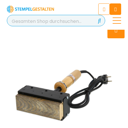
Chatten Sie 24/7 mit unserem
hilfreichen Chatbot
Kontakt
+49 2038 0480 403