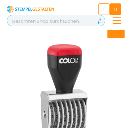
Chatten Sie 24/7 mit unserem
hilfreichen Chatbot
Kontakt
+49 2038 0480 403