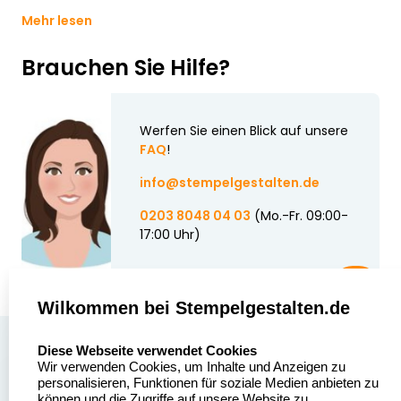
Mehr lesen
Brauchen Sie Hilfe?
Werfen Sie einen Blick auf unsere
FAQ
!
info@stempelgestalten.de
0203 8048 04 03
(Mo.-Fr. 09:00-
17:00 Uhr)
Wilkommen bei Stempelgestalten.de
select language
Über uns
Diese Webseite verwendet Cookies
Wir verwenden Cookies, um Inhalte und Anzeigen zu
Stempelgestalten.de
Sitemap
personalisieren, Funktionen für soziale Medien anbieten zu
Asterlager Straße 97
können und die Zugriffe auf unsere Website zu