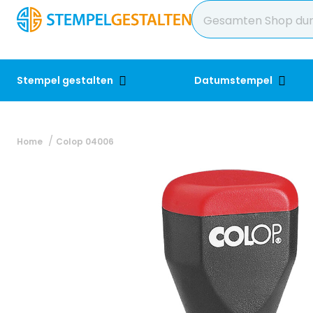
Stempel gestalten
Datumstempel
Home
Colop 04006