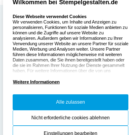
Wilkommen bei Stempelgestalten.de
select language
Über uns
Diese Webseite verwendet Cookies
Wir verwenden Cookies, um Inhalte und Anzeigen zu
Stempelgestalten.de
Sitemap
personalisieren, Funktionen für soziale Medien anbieten zu
Asterlager Straße 97
können und die Zugriffe auf unsere Website zu
Alle
47228 Duisburg
analysieren. Außerdem geben wir Informationen zu Ihrer
Stempelinformationen
Verwendung unserer Website an unsere Partner für soziale
Deutschland
Medien, Werbung und Analysen weiter. Unsere Partner
führen diese Informationen möglicherweise mit weiteren
Daten zusammen, die Sie ihnen bereitgestellt haben oder
die sie im Rahmen Ihrer Nutzung der Dienste gesammelt
haben. Für weitere Informationen über die von uns
erhobenen Daten verweisen wir Sie gerne auf unsere
Dateivorgaben
Kontakt
Datenschutzerklärung.
Weitere Informationen
Fragen & Antworten
Zahlung & Versand
Alle zulassen
Datenschutzerklärung
Widerruf & Rückgabe
Widerrufsrecht
Nicht erforderliche cookies ablehnen
Einstellungen bearbeiten