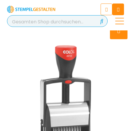
Chatten Sie 24/7 mit unserem
hilfreichen Chatbot
Kontakt
+49 2038 0480 403