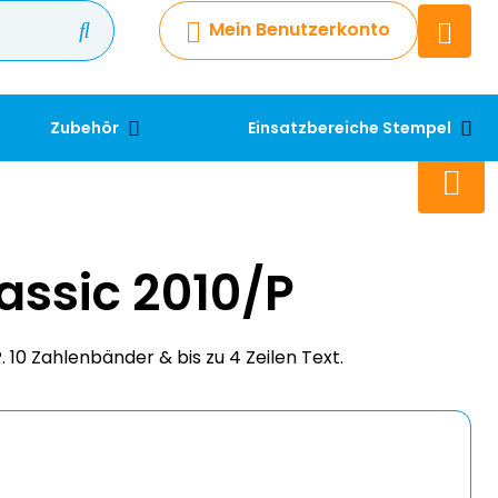
Mein Benutzerkonto
Chatbot
Chatten Sie 24/7 mit unserem
hilfreichen Chatbot
Zubehör
Einsatzbereiche Stempel
Kontakt
+49 2038 0480 403
assic 2010/P
. 10 Zahlenbänder & bis zu 4 Zeilen Text.