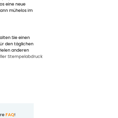
os eine neue
dann mühelos im
lten Sie einen
für den täglichen
vielen anderen
neller Stempelabdruck
ere
FAQ
!