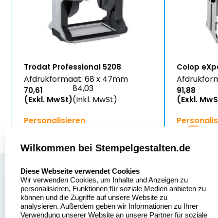
Trodat Professional 5208
Colop eXp
Afdrukformaat: 68 x 47mm
Afdrukfor
84,03
70,61
91,88
(Exkl. MwSt)
(Inkl. MwSt)
(Exkl. MwS
Personalisieren
Personalis
Wilkommen bei Stempelgestalten.de
select language
Über uns
Diese Webseite verwendet Cookies
Wir verwenden Cookies, um Inhalte und Anzeigen zu
Stempelgestalten.de
Sitemap
personalisieren, Funktionen für soziale Medien anbieten zu
Asterlager Straße 97
können und die Zugriffe auf unsere Website zu
Alle
47228 Duisburg
analysieren. Außerdem geben wir Informationen zu Ihrer
Stempelinformationen
Verwendung unserer Website an unsere Partner für soziale
Deutschland