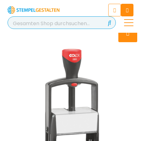
Chatten Sie 24/7 mit unserem
hilfreichen Chatbot
Kontakt
+49 2038 0480 403