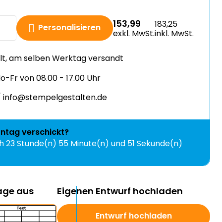
153,99
183,25
Personalisieren
exkl. MwSt.
inkl. MwSt.
llt, am selben Werktag versandt
-Fr von 08.00 - 17.00 Uhr
 info@stempelgestalten.de
ntag
verschickt?
ch
23 Stunde(n) 55 Minute(n) und 49 Sekunde(n)
lage aus
Eigenen Entwurf hochladen
Entwurf hochladen