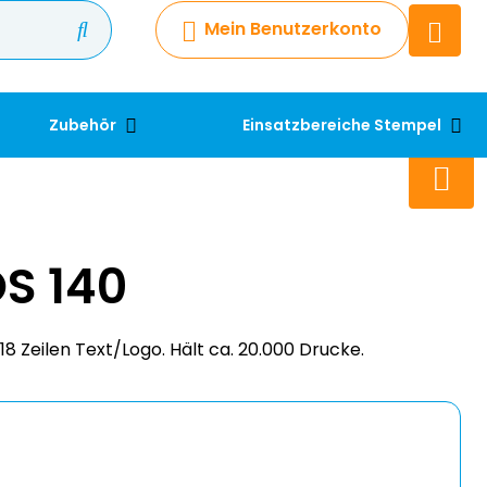
Mein Benutzerkonto
Chatbot
Chatten Sie 24/7 mit unserem
hilfreichen Chatbot
Zubehör
Einsatzbereiche Stempel
Kontakt
+49 2038 0480 403
S 140
18 Zeilen Text/Logo. Hält ca. 20.000 Drucke.