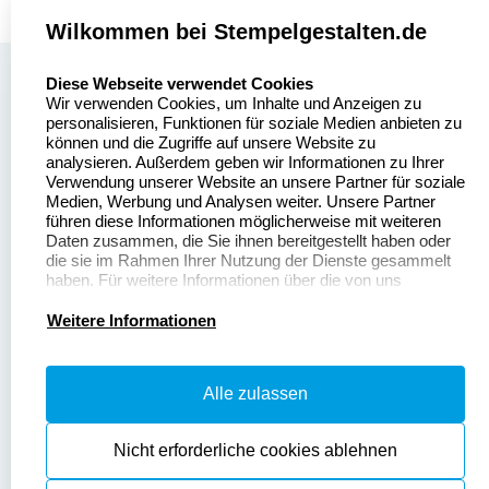
Wilkommen bei Stempelgestalten.de
select language
Über uns
Diese Webseite verwendet Cookies
Wir verwenden Cookies, um Inhalte und Anzeigen zu
Stempelgestalten.de
Sitemap
personalisieren, Funktionen für soziale Medien anbieten zu
Asterlager Straße 97
können und die Zugriffe auf unsere Website zu
Alle
47228 Duisburg
analysieren. Außerdem geben wir Informationen zu Ihrer
Stempelinformationen
Verwendung unserer Website an unsere Partner für soziale
Deutschland
Medien, Werbung und Analysen weiter. Unsere Partner
führen diese Informationen möglicherweise mit weiteren
Daten zusammen, die Sie ihnen bereitgestellt haben oder
die sie im Rahmen Ihrer Nutzung der Dienste gesammelt
haben. Für weitere Informationen über die von uns
erhobenen Daten verweisen wir Sie gerne auf unsere
Dateivorgaben
Kontakt
Datenschutzerklärung.
Weitere Informationen
Fragen & Antworten
Zahlung & Versand
Alle zulassen
Datenschutzerklärung
Widerruf & Rückgabe
Widerrufsrecht
Nicht erforderliche cookies ablehnen