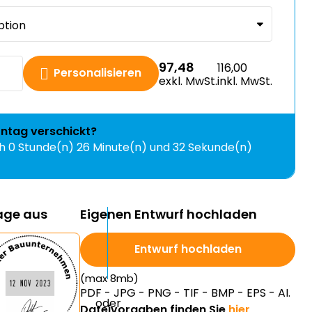
97,48
116,00
Personalisieren
exkl. MwSt.
inkl. MwSt.
ntag
verschickt?
ch
0 Stunde(n) 26 Minute(n) und 31 Sekunde(n) Zeit
lage aus
Eigenen Entwurf hochladen
Entwurf hochladen
(max 8mb)
PDF - JPG - PNG - TIF - BMP - EPS - AI.
Dateivorgaben finden Sie
hier