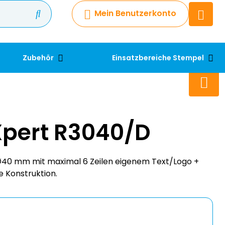
Mein Benutzerkonto
Chatbot
Chatten Sie 24/7 mit unserem
hilfreichen Chatbot
Zubehör
Einsatzbereiche Stempel
Kontakt
+49 2038 0480 403
Xpert R3040/D
40 mm mit maximal 6 Zeilen eigenem Text/Logo +
e Konstruktion.