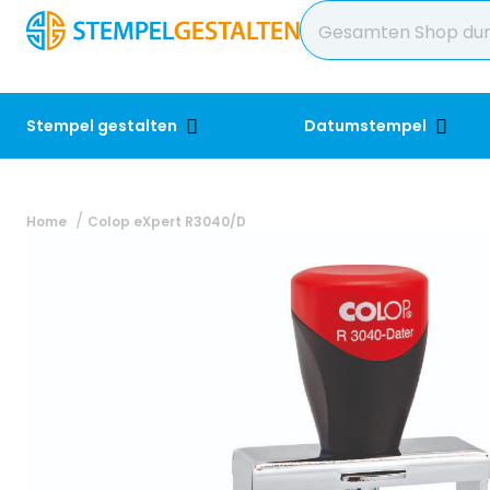
Stempel gestalten
Datumstempel
Home
Colop eXpert R3040/D