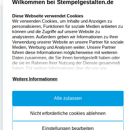
Wilkommen bei Stempelgestalten.de
select language
Über uns
Diese Webseite verwendet Cookies
Wir verwenden Cookies, um Inhalte und Anzeigen zu
Stempelgestalten.de
Sitemap
personalisieren, Funktionen für soziale Medien anbieten zu
Asterlager Straße 97
können und die Zugriffe auf unsere Website zu
Alle
47228 Duisburg
analysieren. Außerdem geben wir Informationen zu Ihrer
Stempelinformationen
Verwendung unserer Website an unsere Partner für soziale
Deutschland
Medien, Werbung und Analysen weiter. Unsere Partner
führen diese Informationen möglicherweise mit weiteren
Daten zusammen, die Sie ihnen bereitgestellt haben oder
die sie im Rahmen Ihrer Nutzung der Dienste gesammelt
haben. Für weitere Informationen über die von uns
erhobenen Daten verweisen wir Sie gerne auf unsere
Dateivorgaben
Kontakt
Datenschutzerklärung.
Weitere Informationen
Fragen & Antworten
Zahlung & Versand
Alle zulassen
Datenschutzerklärung
Widerruf & Rückgabe
Widerrufsrecht
Nicht erforderliche cookies ablehnen
Einstellungen bearbeiten