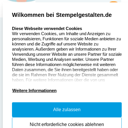
Wilkommen bei Stempelgestalten.de
select language
Über uns
Diese Webseite verwendet Cookies
Wir verwenden Cookies, um Inhalte und Anzeigen zu
Stempelgestalten.de
Sitemap
personalisieren, Funktionen für soziale Medien anbieten zu
Asterlager Straße 97
können und die Zugriffe auf unsere Website zu
Alle
47228 Duisburg
analysieren. Außerdem geben wir Informationen zu Ihrer
Stempelinformationen
Verwendung unserer Website an unsere Partner für soziale
Deutschland
Medien, Werbung und Analysen weiter. Unsere Partner
führen diese Informationen möglicherweise mit weiteren
Daten zusammen, die Sie ihnen bereitgestellt haben oder
die sie im Rahmen Ihrer Nutzung der Dienste gesammelt
haben. Für weitere Informationen über die von uns
erhobenen Daten verweisen wir Sie gerne auf unsere
Dateivorgaben
Kontakt
Datenschutzerklärung.
Weitere Informationen
Fragen & Antworten
Zahlung & Versand
Alle zulassen
Datenschutzerklärung
Widerruf & Rückgabe
Widerrufsrecht
Nicht erforderliche cookies ablehnen