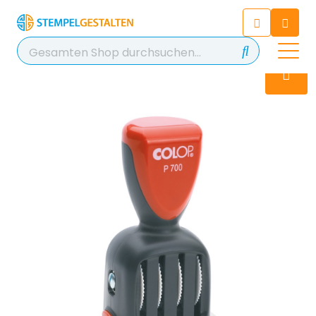
Chatten Sie 24/7 mit unserem
hilfreichen Chatbot
Kontakt
+49 2038 0480 403