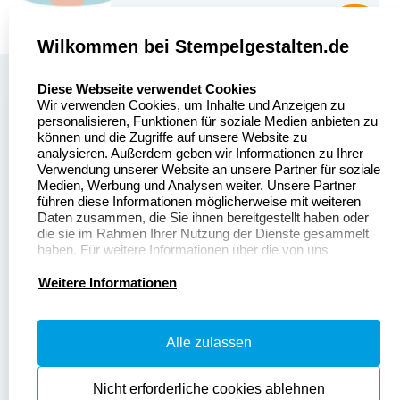
Wilkommen bei Stempelgestalten.de
select language
Über uns
Diese Webseite verwendet Cookies
Wir verwenden Cookies, um Inhalte und Anzeigen zu
Stempelgestalten.de
Sitemap
personalisieren, Funktionen für soziale Medien anbieten zu
Asterlager Straße 97
können und die Zugriffe auf unsere Website zu
Alle
47228 Duisburg
analysieren. Außerdem geben wir Informationen zu Ihrer
Stempelinformationen
Verwendung unserer Website an unsere Partner für soziale
Deutschland
Medien, Werbung und Analysen weiter. Unsere Partner
führen diese Informationen möglicherweise mit weiteren
Daten zusammen, die Sie ihnen bereitgestellt haben oder
die sie im Rahmen Ihrer Nutzung der Dienste gesammelt
haben. Für weitere Informationen über die von uns
erhobenen Daten verweisen wir Sie gerne auf unsere
Dateivorgaben
Kontakt
Datenschutzerklärung.
Weitere Informationen
Fragen & Antworten
Zahlung & Versand
Alle zulassen
Datenschutzerklärung
Widerruf & Rückgabe
Widerrufsrecht
Nicht erforderliche cookies ablehnen