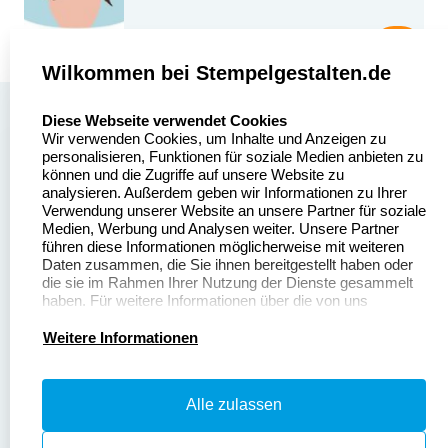
Wilkommen bei Stempelgestalten.de
select language
Über uns
Diese Webseite verwendet Cookies
Wir verwenden Cookies, um Inhalte und Anzeigen zu
Stempelgestalten.de
Sitemap
personalisieren, Funktionen für soziale Medien anbieten zu
Asterlager Straße 97
können und die Zugriffe auf unsere Website zu
Alle
47228 Duisburg
analysieren. Außerdem geben wir Informationen zu Ihrer
Stempelinformationen
Verwendung unserer Website an unsere Partner für soziale
Deutschland
Medien, Werbung und Analysen weiter. Unsere Partner
führen diese Informationen möglicherweise mit weiteren
Daten zusammen, die Sie ihnen bereitgestellt haben oder
die sie im Rahmen Ihrer Nutzung der Dienste gesammelt
haben. Für weitere Informationen über die von uns
erhobenen Daten verweisen wir Sie gerne auf unsere
Dateivorgaben
Kontakt
Datenschutzerklärung.
Weitere Informationen
Fragen & Antworten
Zahlung & Versand
Alle zulassen
Datenschutzerklärung
Widerruf & Rückgabe