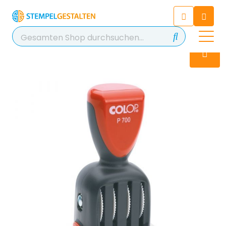
Chatten Sie 24/7 mit unserem
hilfreichen Chatbot
Kontakt
+49 2038 0480 403