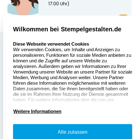
17:00 Uhr)
Wilkommen bei Stempelgestalten.de
select language
Über uns
Diese Webseite verwendet Cookies
Wir verwenden Cookies, um Inhalte und Anzeigen zu
Stempelgestalten.de
Sitemap
personalisieren, Funktionen für soziale Medien anbieten zu
Asterlager Straße 97
können und die Zugriffe auf unsere Website zu
Alle
47228 Duisburg
analysieren. Außerdem geben wir Informationen zu Ihrer
Stempelinformationen
Verwendung unserer Website an unsere Partner für soziale
Deutschland
Medien, Werbung und Analysen weiter. Unsere Partner
führen diese Informationen möglicherweise mit weiteren
Daten zusammen, die Sie ihnen bereitgestellt haben oder
die sie im Rahmen Ihrer Nutzung der Dienste gesammelt
haben. Für weitere Informationen über die von uns
erhobenen Daten verweisen wir Sie gerne auf unsere
Dateivorgaben
Kontakt
Datenschutzerklärung.
Weitere Informationen
Fragen & Antworten
Zahlung & Versand
Alle zulassen
Datenschutzerklärung
Widerruf & Rückgabe