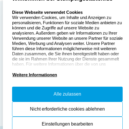
select language
Über uns
Diese Webseite verwendet Cookies
Wir verwenden Cookies, um Inhalte und Anzeigen zu
Stempelgestalten.de
Sitemap
personalisieren, Funktionen für soziale Medien anbieten zu
Asterlager Straße 97
können und die Zugriffe auf unsere Website zu
Alle
47228 Duisburg
analysieren. Außerdem geben wir Informationen zu Ihrer
Stempelinformationen
Verwendung unserer Website an unsere Partner für soziale
Deutschland
Medien, Werbung und Analysen weiter. Unsere Partner
führen diese Informationen möglicherweise mit weiteren
Daten zusammen, die Sie ihnen bereitgestellt haben oder
die sie im Rahmen Ihrer Nutzung der Dienste gesammelt
haben. Für weitere Informationen über die von uns
erhobenen Daten verweisen wir Sie gerne auf unsere
Dateivorgaben
Kontakt
Datenschutzerklärung.
Weitere Informationen
Fragen & Antworten
Zahlung & Versand
Alle zulassen
Datenschutzerklärung
Widerruf & Rückgabe
Widerrufsrecht
Nicht erforderliche cookies ablehnen
Einstellungen bearbeiten
AGB
Disclaimer
Impressum