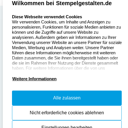
Wilkommen bei Stempelgestalten.de
select language
Über uns
Diese Webseite verwendet Cookies
Wir verwenden Cookies, um Inhalte und Anzeigen zu
Stempelgestalten.de
Sitemap
personalisieren, Funktionen für soziale Medien anbieten zu
Asterlager Straße 97
können und die Zugriffe auf unsere Website zu
Alle
47228 Duisburg
analysieren. Außerdem geben wir Informationen zu Ihrer
Stempelinformationen
Verwendung unserer Website an unsere Partner für soziale
Deutschland
Medien, Werbung und Analysen weiter. Unsere Partner
führen diese Informationen möglicherweise mit weiteren
Daten zusammen, die Sie ihnen bereitgestellt haben oder
die sie im Rahmen Ihrer Nutzung der Dienste gesammelt
haben. Für weitere Informationen über die von uns
erhobenen Daten verweisen wir Sie gerne auf unsere
Dateivorgaben
Kontakt
Datenschutzerklärung.
Weitere Informationen
Fragen & Antworten
Zahlung & Versand
Alle zulassen
Datenschutzerklärung
Widerruf & Rückgabe
Widerrufsrecht
Nicht erforderliche cookies ablehnen
Einstellungen bearbeiten