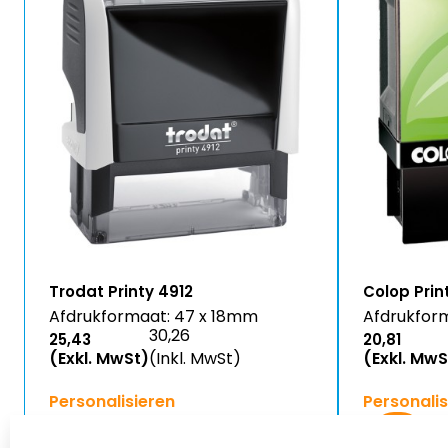
Trodat Printy 4912
Colop Prin
Afdrukformaat: 47 x 18mm
Afdrukfor
30,26
25,43
20,81
(Exkl. MwSt)
(Inkl. MwSt)
(Exkl. MwS
Personalisieren
Personalis