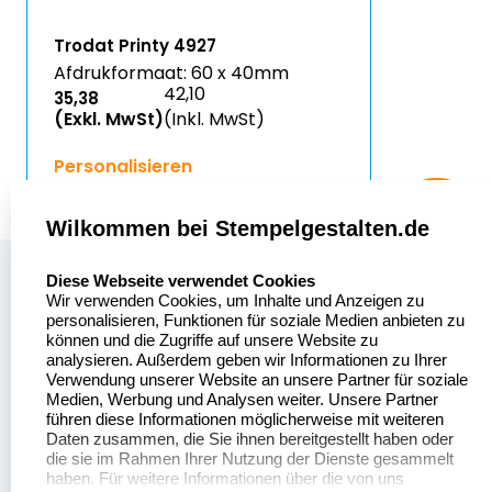
Trodat Printy 4927
Afdrukformaat: 60 x 40mm
42,10
35,38
(Exkl. MwSt)
(Inkl. MwSt)
Personalisieren
Wilkommen bei Stempelgestalten.de
select language
Über uns
Diese Webseite verwendet Cookies
Wir verwenden Cookies, um Inhalte und Anzeigen zu
Stempelgestalten.de
Sitemap
personalisieren, Funktionen für soziale Medien anbieten zu
Asterlager Straße 97
können und die Zugriffe auf unsere Website zu
Alle
47228 Duisburg
analysieren. Außerdem geben wir Informationen zu Ihrer
Stempelinformationen
Verwendung unserer Website an unsere Partner für soziale
Deutschland
Medien, Werbung und Analysen weiter. Unsere Partner
führen diese Informationen möglicherweise mit weiteren
Daten zusammen, die Sie ihnen bereitgestellt haben oder
die sie im Rahmen Ihrer Nutzung der Dienste gesammelt
haben. Für weitere Informationen über die von uns