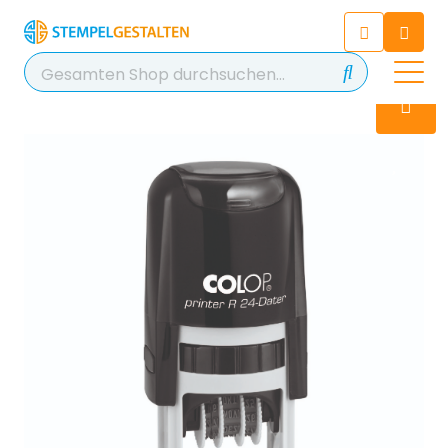
Chatten Sie 24/7 mit unserem
hilfreichen Chatbot
Kontakt
+49 2038 0480 403