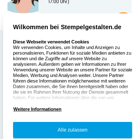
17:00 Uhr)
Wilkommen bei Stempelgestalten.de
select language
Über uns
Diese Webseite verwendet Cookies
Wir verwenden Cookies, um Inhalte und Anzeigen zu
Stempelgestalten.de
Sitemap
personalisieren, Funktionen für soziale Medien anbieten zu
Asterlager Straße 97
können und die Zugriffe auf unsere Website zu
Alle
47228 Duisburg
analysieren. Außerdem geben wir Informationen zu Ihrer
Stempelinformationen
Verwendung unserer Website an unsere Partner für soziale
Deutschland
Medien, Werbung und Analysen weiter. Unsere Partner
führen diese Informationen möglicherweise mit weiteren
Daten zusammen, die Sie ihnen bereitgestellt haben oder
die sie im Rahmen Ihrer Nutzung der Dienste gesammelt
haben. Für weitere Informationen über die von uns
erhobenen Daten verweisen wir Sie gerne auf unsere
Dateivorgaben
Kontakt
Datenschutzerklärung.
Weitere Informationen
Fragen & Antworten
Zahlung & Versand
Alle zulassen
Datenschutzerklärung
Widerruf & Rückgabe