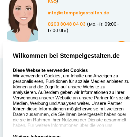
FAQ
!
info@stempelgestalten.de
0203 8048 04 03
(Mo.-Fr. 09:00-
17:00 Uhr)
Wilkommen bei Stempelgestalten.de
select language
Über uns
Diese Webseite verwendet Cookies
Wir verwenden Cookies, um Inhalte und Anzeigen zu
Stempelgestalten.de
Sitemap
personalisieren, Funktionen für soziale Medien anbieten zu
Asterlager Straße 97
können und die Zugriffe auf unsere Website zu
Alle
47228 Duisburg
analysieren. Außerdem geben wir Informationen zu Ihrer
Stempelinformationen
Verwendung unserer Website an unsere Partner für soziale
Deutschland
Medien, Werbung und Analysen weiter. Unsere Partner
führen diese Informationen möglicherweise mit weiteren
Daten zusammen, die Sie ihnen bereitgestellt haben oder
die sie im Rahmen Ihrer Nutzung der Dienste gesammelt
haben. Für weitere Informationen über die von uns
erhobenen Daten verweisen wir Sie gerne auf unsere
Dateivorgaben
Kontakt
Datenschutzerklärung.
Weitere Informationen