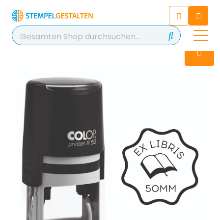
Chatten Sie 24/7 mit unserem
hilfreichen Chatbot
Kontakt
+49 2038 0480 403