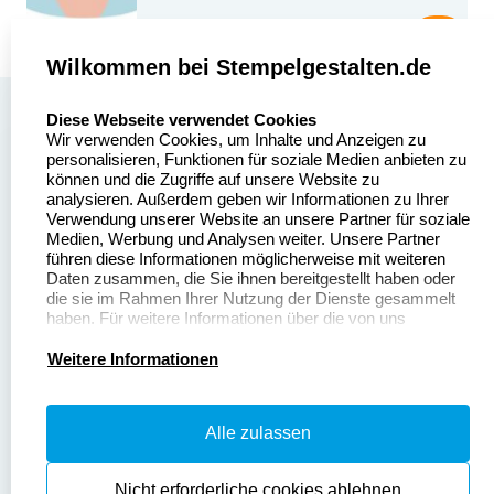
Wilkommen bei Stempelgestalten.de
select language
Über uns
Diese Webseite verwendet Cookies
Wir verwenden Cookies, um Inhalte und Anzeigen zu
Stempelgestalten.de
Sitemap
personalisieren, Funktionen für soziale Medien anbieten zu
Asterlager Straße 97
können und die Zugriffe auf unsere Website zu
Alle
47228 Duisburg
analysieren. Außerdem geben wir Informationen zu Ihrer
Stempelinformationen
Verwendung unserer Website an unsere Partner für soziale
Deutschland
Medien, Werbung und Analysen weiter. Unsere Partner
führen diese Informationen möglicherweise mit weiteren
Daten zusammen, die Sie ihnen bereitgestellt haben oder
die sie im Rahmen Ihrer Nutzung der Dienste gesammelt
haben. Für weitere Informationen über die von uns
erhobenen Daten verweisen wir Sie gerne auf unsere
Dateivorgaben
Kontakt
Datenschutzerklärung.
Weitere Informationen
Fragen & Antworten
Zahlung & Versand
Alle zulassen
Datenschutzerklärung
Widerruf & Rückgabe
Widerrufsrecht
Nicht erforderliche cookies ablehnen