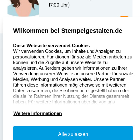
17:00 Uhr)
Wilkommen bei Stempelgestalten.de
select language
Über uns
Diese Webseite verwendet Cookies
Wir verwenden Cookies, um Inhalte und Anzeigen zu
Stempelgestalten.de
Sitemap
personalisieren, Funktionen für soziale Medien anbieten zu
Asterlager Straße 97
können und die Zugriffe auf unsere Website zu
Alle
47228 Duisburg
analysieren. Außerdem geben wir Informationen zu Ihrer
Stempelinformationen
Verwendung unserer Website an unsere Partner für soziale
Deutschland
Medien, Werbung und Analysen weiter. Unsere Partner
führen diese Informationen möglicherweise mit weiteren
Daten zusammen, die Sie ihnen bereitgestellt haben oder
die sie im Rahmen Ihrer Nutzung der Dienste gesammelt
haben. Für weitere Informationen über die von uns
erhobenen Daten verweisen wir Sie gerne auf unsere
Dateivorgaben
Kontakt
Datenschutzerklärung.
Weitere Informationen
Fragen & Antworten
Zahlung & Versand
Alle zulassen
Datenschutzerklärung
Widerruf & Rückgabe