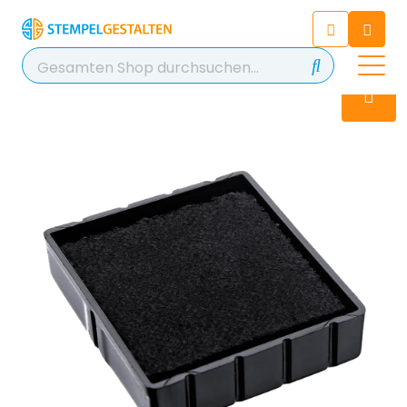
Chatten Sie 24/7 mit unserem
hilfreichen Chatbot
Kontakt
+49 2038 0480 403