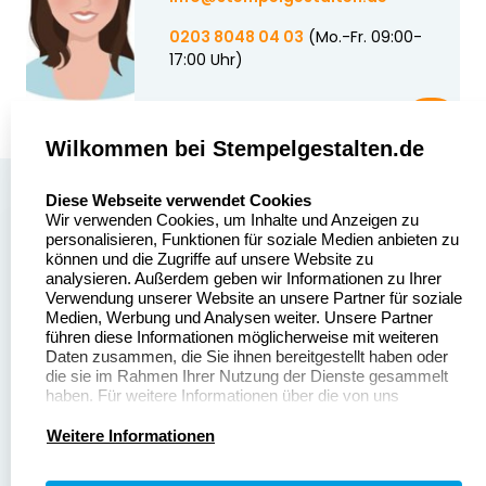
0203 8048 04 03
(Mo.-Fr. 09:00-
17:00 Uhr)
Wilkommen bei Stempelgestalten.de
select language
Über uns
Diese Webseite verwendet Cookies
Wir verwenden Cookies, um Inhalte und Anzeigen zu
Stempelgestalten.de
Sitemap
personalisieren, Funktionen für soziale Medien anbieten zu
Asterlager Straße 97
können und die Zugriffe auf unsere Website zu
Alle
47228 Duisburg
analysieren. Außerdem geben wir Informationen zu Ihrer
Stempelinformationen
Verwendung unserer Website an unsere Partner für soziale
Deutschland
Medien, Werbung und Analysen weiter. Unsere Partner
führen diese Informationen möglicherweise mit weiteren
Daten zusammen, die Sie ihnen bereitgestellt haben oder
die sie im Rahmen Ihrer Nutzung der Dienste gesammelt
haben. Für weitere Informationen über die von uns
erhobenen Daten verweisen wir Sie gerne auf unsere
Dateivorgaben
Kontakt
Datenschutzerklärung.
Weitere Informationen
Fragen & Antworten
Zahlung & Versand