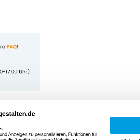
ere
FAQ
!
00-17:00 Uhr)
estalten.de
Dateivorgaben
Kont
Fragen & Antworten
Zahlu
es
nd Anzeigen zu personalisieren, Funktionen für
Datenschutzerklärung
Wider
nd die Zugriffe auf unsere Website zu