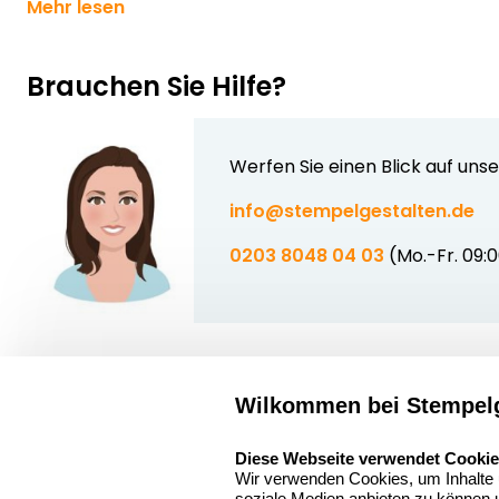
Mehr lesen
Brauchen Sie Hilfe?
Werfen Sie einen Blick auf uns
info@stempelgestalten.de
0203 8048 04 03
(Mo.-Fr. 09:
Wilkommen bei Stempelg
Über uns
select language
Sitemap
Stempelgestalten.de
Diese Webseite verwendet Cooki
Wir verwenden Cookies, um Inhalte u
Asterlager Straße
Alle
soziale Medien anbieten zu können u