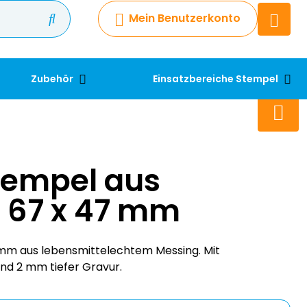
Mein Benutzerkonto
Chatbot
Chatten Sie 24/7 mit unserem
hilfreichen Chatbot
Zubehör
Einsatzbereiche Stempel
Kontakt
+49 2038 0480 403
tempel aus
 67 x 47 mm
 mm aus lebensmittelechtem Messing. Mit
nd 2 mm tiefer Gravur.