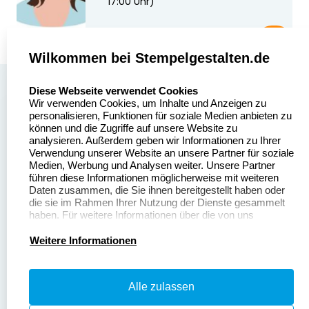
17:00 Uhr)
Wilkommen bei Stempelgestalten.de
select language
Über uns
Diese Webseite verwendet Cookies
Wir verwenden Cookies, um Inhalte und Anzeigen zu
Stempelgestalten.de
Sitemap
personalisieren, Funktionen für soziale Medien anbieten zu
Asterlager Straße 97
können und die Zugriffe auf unsere Website zu
Alle
47228 Duisburg
analysieren. Außerdem geben wir Informationen zu Ihrer
Stempelinformationen
Verwendung unserer Website an unsere Partner für soziale
Deutschland
Medien, Werbung und Analysen weiter. Unsere Partner
führen diese Informationen möglicherweise mit weiteren
Daten zusammen, die Sie ihnen bereitgestellt haben oder
die sie im Rahmen Ihrer Nutzung der Dienste gesammelt
haben. Für weitere Informationen über die von uns
erhobenen Daten verweisen wir Sie gerne auf unsere
Dateivorgaben
Kontakt
Datenschutzerklärung.
Weitere Informationen
Fragen & Antworten
Zahlung & Versand
Alle zulassen
Datenschutzerklärung
Widerruf & Rückgabe