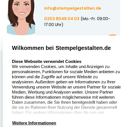
info@stempelgestalten.de
0203 8048 04 03
(Mo.-Fr. 09:00-
17:00 Uhr)
Wilkommen bei Stempelgestalten.de
select language
Über uns
Diese Webseite verwendet Cookies
Wir verwenden Cookies, um Inhalte und Anzeigen zu
Stempelgestalten.de
Sitemap
personalisieren, Funktionen für soziale Medien anbieten zu
Asterlager Straße 97
können und die Zugriffe auf unsere Website zu
Alle
47228 Duisburg
analysieren. Außerdem geben wir Informationen zu Ihrer
Stempelinformationen
Verwendung unserer Website an unsere Partner für soziale
Deutschland
Medien, Werbung und Analysen weiter. Unsere Partner
führen diese Informationen möglicherweise mit weiteren
Daten zusammen, die Sie ihnen bereitgestellt haben oder
die sie im Rahmen Ihrer Nutzung der Dienste gesammelt
haben. Für weitere Informationen über die von uns
erhobenen Daten verweisen wir Sie gerne auf unsere
Dateivorgaben
Kontakt
Datenschutzerklärung.
Weitere Informationen