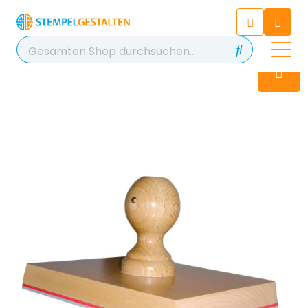
Chatten Sie 24/7 mit unserem
hilfreichen Chatbot
Kontakt
+49 2038 0480 403