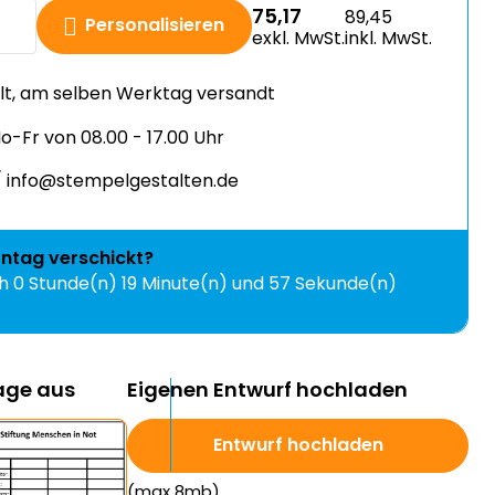
75,17
89,45
Personalisieren
exkl. MwSt.
inkl. MwSt.
llt, am selben Werktag versandt
-Fr von 08.00 - 17.00 Uhr
 info@stempelgestalten.de
ntag
verschickt?
ch
0 Stunde(n) 19 Minute(n) und 56 Sekunde(n)
lage aus
Eigenen Entwurf hochladen
Entwurf hochladen
(max 8mb)