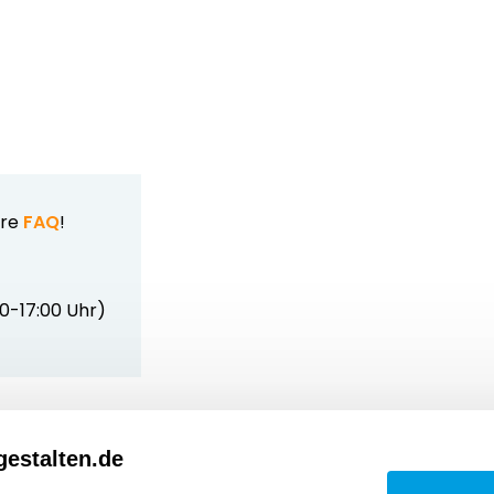
ere
FAQ
!
00-17:00 Uhr)
estalten.de
Dateivorgaben
Kont