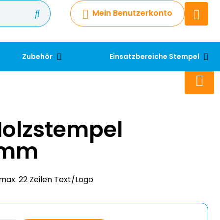
Mein Benutzerkonto
Chatbot
Chatten Sie 24/7 mit unserem
hilfreichen Chatbot
Zubehör
Einsatzbereiche Stempel
Kontakt
+49 2038 0480 403
Holzstempel
 mm
max. 22 Zeilen Text/Logo