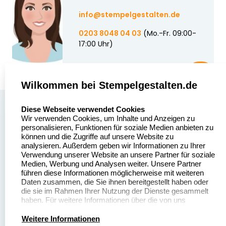
info@stempelgestalten.de
0203 8048 04 03
(Mo.-Fr. 09:00-
17:00 Uhr)
Wilkommen bei Stempelgestalten.de
select language
Über uns
Diese Webseite verwendet Cookies
Wir verwenden Cookies, um Inhalte und Anzeigen zu
Stempelgestalten.de
Sitemap
personalisieren, Funktionen für soziale Medien anbieten zu
Asterlager Straße 97
können und die Zugriffe auf unsere Website zu
Alle
47228 Duisburg
analysieren. Außerdem geben wir Informationen zu Ihrer
Stempelinformationen
Verwendung unserer Website an unsere Partner für soziale
Deutschland
Medien, Werbung und Analysen weiter. Unsere Partner
führen diese Informationen möglicherweise mit weiteren
Daten zusammen, die Sie ihnen bereitgestellt haben oder
die sie im Rahmen Ihrer Nutzung der Dienste gesammelt
haben. Für weitere Informationen über die von uns
erhobenen Daten verweisen wir Sie gerne auf unsere
Dateivorgaben
Kontakt
Datenschutzerklärung.
Weitere Informationen