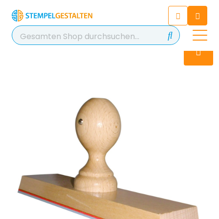
Chatten Sie 24/7 mit unserem
hilfreichen Chatbot
Kontakt
+49 2038 0480 403