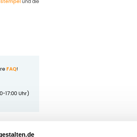
dstempel
und die
ere
FAQ
!
00-17:00 Uhr)
estalten.de