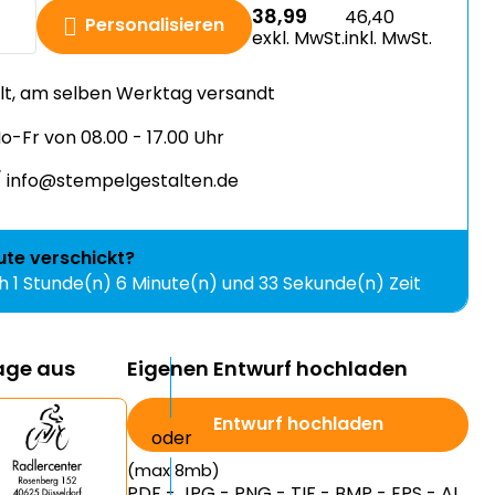
38,99
46,40
Personalisieren
exkl. MwSt.
inkl. MwSt.
llt, am selben Werktag versandt
-Fr von 08.00 - 17.00 Uhr
 info@stempelgestalten.de
ute
verschickt?
ch
1 Stunde(n) 6 Minute(n) und 33 Sekunde(n) Zeit
lage aus
Eigenen Entwurf hochladen
Entwurf hochladen
(max 8mb)
PDF - JPG - PNG - TIF - BMP - EPS - AI.